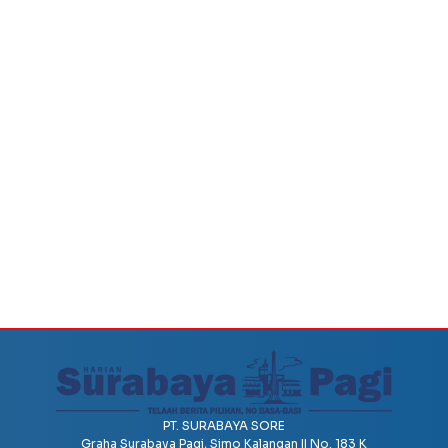
PT. SURABAYA SORE
Graha Surabaya Pagi, Simo Kalangan II No. 183 K