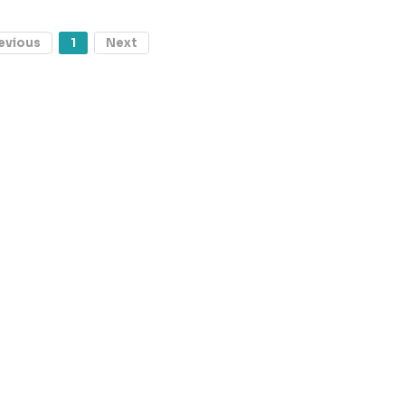
evious
1
Next