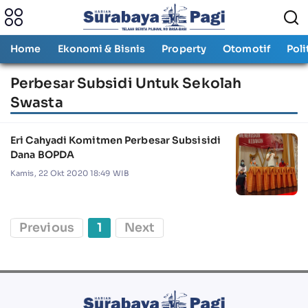
Home
Ekonomi & Bisnis
Property
Otomotif
Poli
Perbesar Subsidi Untuk Sekolah
Swasta
Eri Cahyadi Komitmen Perbesar Subsisidi
Dana BOPDA
Kamis, 22 Okt 2020 18:49 WIB
Previous
1
Next