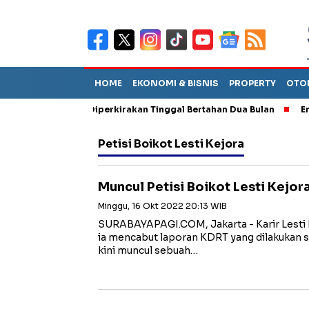
HOME
EKONOMI & BISNIS
PROPERTY
OTO
un Sebut TPA Diperkirakan Tinggal Bertahan Dua Bulan
Empat P
Petisi Boikot Lesti Kejora
Muncul Petisi Boikot Lesti Kejor
Minggu, 16 Okt 2022 20:13 WIB
SURABAYAPAGI.COM, Jakarta - Karir Lesti
ia mencabut laporan KDRT yang dilakukan su
kini muncul sebuah…