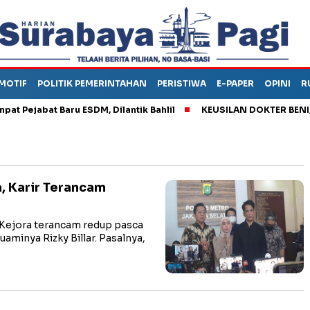
MOTIF
POLITIK PEMERINTAHAN
PERISTIWA
E-PAPER
OPINI
R
ejabat Baru ESDM, Dilantik Bahlil
KEUSILAN DOKTER BENI, ARA
a, Karir Terancam
 Kejora terancam redup pasca
aminya Rizky Billar. Pasalnya,