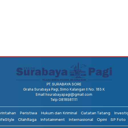
PT. SURABAYA SORE
Graha Surabaya Pagi, Simo Kalangan II No. 183 K
Email
hsurabayapagi@gmail.com
Telp 0818581111
erintahan
Peristiwa
Hukum dan Kriminal
Catatan Tatang
Investi
ifeStyle
OlahRaga
Infotainment
Internasional
Opini
SP Foto