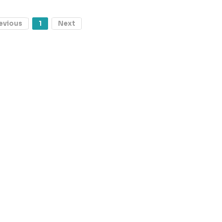
evious
1
Next