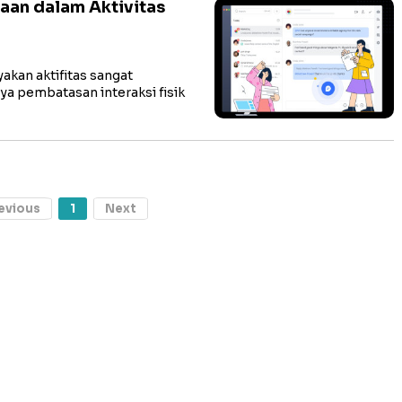
aan dalam Aktivitas
kan aktifitas sangat
a pembatasan interaksi fisik
evious
1
Next