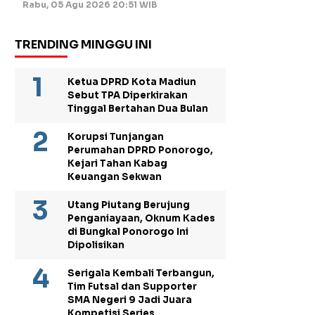
Rabu, 05 Agu 2026 20:51 WIB
TRENDING MINGGU INI
Ketua DPRD Kota Madiun
Sebut TPA Diperkirakan
Tinggal Bertahan Dua Bulan
Korupsi Tunjangan
Perumahan DPRD Ponorogo,
Kejari Tahan Kabag
Keuangan Sekwan
Utang Piutang Berujung
Penganiayaan, Oknum Kades
di Bungkal Ponorogo Ini
Dipolisikan
Serigala Kembali Terbangun,
Tim Futsal dan Supporter
SMA Negeri 9 Jadi Juara
Kompetisi Series