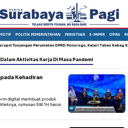
MOTIF
POLITIK PEMERINTAHAN
PERISTIWA
E-PAPER
OPINI
R
 Tunjangan Perumahan DPRD Ponorogo, Kejari Tahan Kabag Keuan
Dalam Aktivitas Kerja Di Masa Pandemi
 pada Kehadiran
orm digital membuat produk
akteknya, rumusan 5W 1H harus