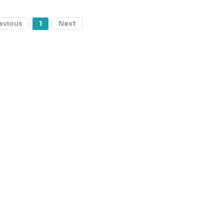
evious
1
Next