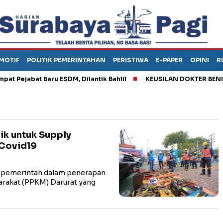
MOTIF
POLITIK PEMERINTAHAN
PERISTIWA
E-PAPER
OPINI
R
ejabat Baru ESDM, Dilantik Bahlil
KEUSILAN DOKTER BENI, ARA
ik untuk Supply
 Covid19
 pemerintah dalam penerapan
rakat (PPKM) Darurat yang