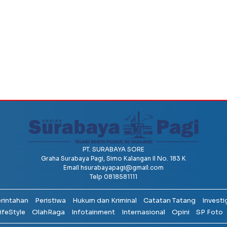
PT. SURABAYA SORE
Graha Surabaya Pagi, Simo Kalangan II No. 183 K
Email
hsurabayapagi@gmail.com
Telp 0818581111
erintahan
Peristiwa
Hukum dan Kriminal
Catatan Tatang
Investi
ifeStyle
OlahRaga
Infotainment
Internasional
Opini
SP Foto