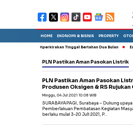
HOME
EKONOMI & BISNIS
PROPERTY
OTO
un Sebut TPA Diperkirakan Tinggal Bertahan Dua Bulan
Empat P
PLN Pastikan Aman Pasokan Listrik
PLN Pastikan Aman Pasokan Listr
Produsen Oksigen & RS Rujukan
Minggu, 04 Jul 2021 10:08 WIB
SURABAYAPAGI, Surabaya – Dukung upaya
Pemberlakuan Pembatasan Kegiatan Masya
berlaku mulai 3-20 Juli 2021, P…