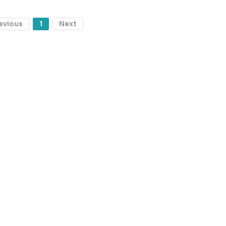
evious
1
Next