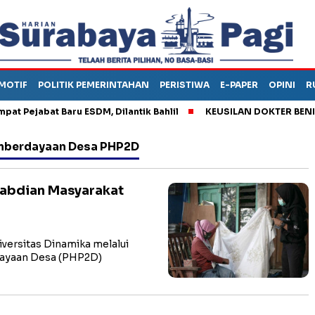
MOTIF
POLITIK PEMERINTAHAN
PERISTIWA
E-PAPER
OPINI
R
ejabat Baru ESDM, Dilantik Bahlil
KEUSILAN DOKTER BENI, ARA
emberdayaan Desa PHP2D
abdian Masyarakat
ersitas Dinamika melalui
dayaan Desa (PHP2D)