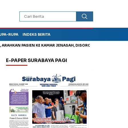
UPA-RUPA
INDEKS BERITA
HKAN PASIEN KE KAMAR JENASAH, DISOROT
Jadi Otak Mark Up
E-PAPER SURABAYA PAGI