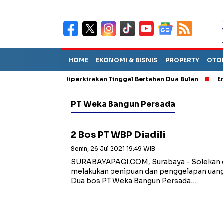
HOME
EKONOMI & BISNIS
PROPERTY
OTO
un Sebut TPA Diperkirakan Tinggal Bertahan Dua Bulan
Empat P
PT Weka Bangun Persada
2 Bos PT WBP Diadili
Senin, 26 Jul 2021 19:49 WIB
SURABAYAPAGI.COM, Surabaya - Solekan d
melakukan penipuan dan penggelapan uang 
Dua bos PT Weka Bangun Persada…