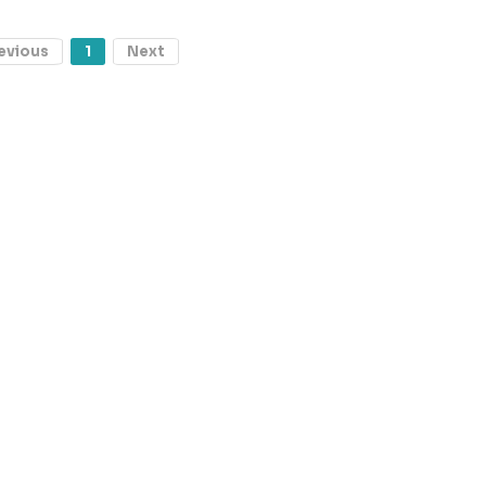
evious
1
Next