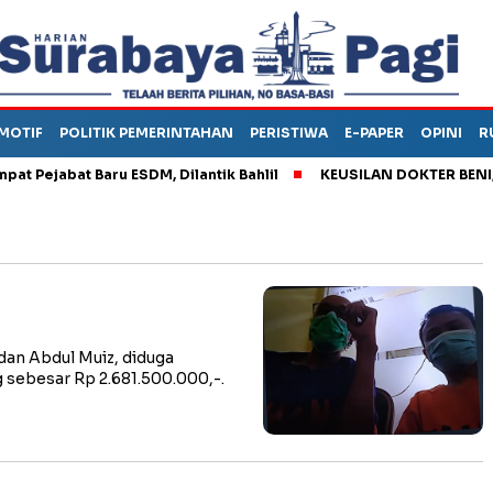
MOTIF
POLITIK PEMERINTAHAN
PERISTIWA
E-PAPER
OPINI
R
ejabat Baru ESDM, Dilantik Bahlil
KEUSILAN DOKTER BENI, ARA
an Abdul Muiz, diduga
sebesar Rp 2.681.500.000,-.