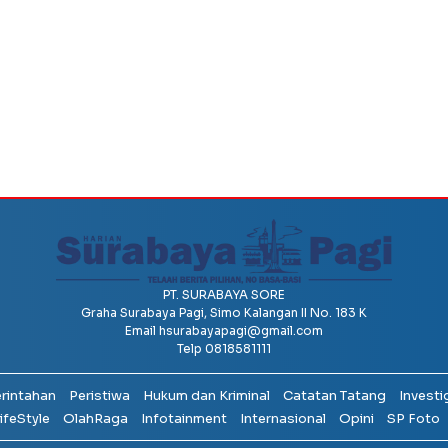
PT. SURABAYA SORE
Graha Surabaya Pagi, Simo Kalangan II No. 183 K
Email
hsurabayapagi@gmail.com
Telp 0818581111
erintahan
Peristiwa
Hukum dan Kriminal
Catatan Tatang
Investi
ifeStyle
OlahRaga
Infotainment
Internasional
Opini
SP Foto