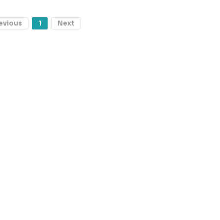
evious
1
Next