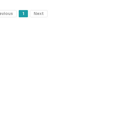
evious
1
Next