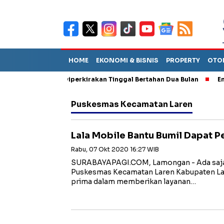
HOME
EKONOMI & BISNIS
PROPERTY
OTO
un Sebut TPA Diperkirakan Tinggal Bertahan Dua Bulan
Empat P
Puskesmas Kecamatan Laren
Lala Mobile Bantu Bumil Dapat 
Rabu, 07 Okt 2020 16:27 WIB
SURABAYAPAGI.COM, Lamongan - Ada saja i
Puskesmas Kecamatan Laren Kabupaten La
prima dalam memberikan layanan…