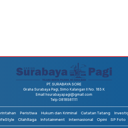
PT. SURABAYA SORE
Graha Surabaya Pagi, Simo Kalangan II No. 183 K
Email
hsurabayapagi@gmail.com
Telp 0818581111
erintahan
Peristiwa
Hukum dan Kriminal
Catatan Tatang
Investi
ifeStyle
OlahRaga
Infotainment
Internasional
Opini
SP Foto