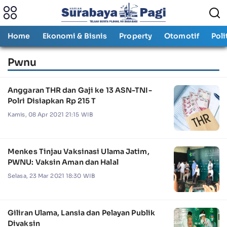
Home
Ekonomi & Bisnis
Property
Otomotif
Poli
Pwnu
Anggaran THR dan Gaji ke 13 ASN-TNI-
Polri Disiapkan Rp 215 T
Kamis, 08 Apr 2021 21:15 WIB
Menkes Tinjau Vaksinasi Ulama Jatim,
PWNU: Vaksin Aman dan Halal
Selasa, 23 Mar 2021 18:30 WIB
Giliran Ulama, Lansia dan Pelayan Publik
Divaksin