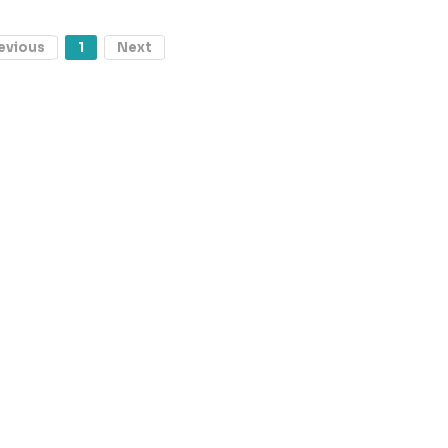
evious
1
Next