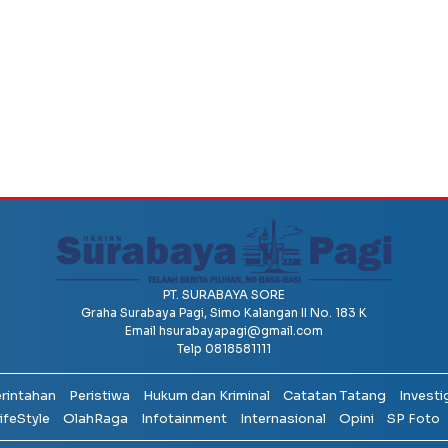
PT. SURABAYA SORE
Graha Surabaya Pagi, Simo Kalangan II No. 183 K
Email
hsurabayapagi@gmail.com
Telp 0818581111
erintahan
Peristiwa
Hukum dan Kriminal
Catatan Tatang
Investi
ifeStyle
OlahRaga
Infotainment
Internasional
Opini
SP Foto