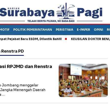
MOTIF
POLITIK PEMERINTAHAN
PERISTIWA
E-PAPER
OPINI
R
Pejabat Baru ESDM, Dilantik Bahlil
KEUSILAN DOKTER BENI, AR
 Renstra PD
asi RPJMD dan Renstra
 Jombang menggelar
n Jangka Menengah Daerah
a …