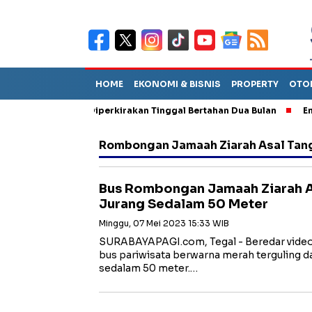
HOME
EKONOMI & BISNIS
PROPERTY
OTO
iun Sebut TPA Diperkirakan Tinggal Bertahan Dua Bulan
Empat 
Rombongan Jamaah Ziarah Asal Tang
Bus Rombongan Jamaah Ziarah A
Jurang Sedalam 50 Meter
Minggu, 07 Mei 2023 15:33 WIB
SURABAYAPAGI.com, Tegal - Beredar vide
bus pariwisata berwarna merah terguling 
sedalam 50 meter.…