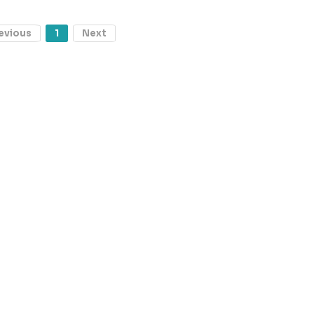
evious
1
Next