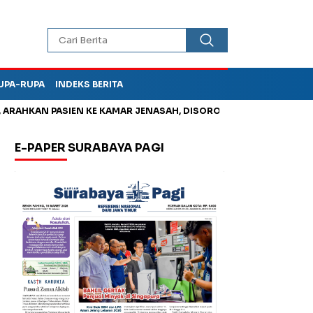
UPA-RUPA
INDEKS BERITA
AHKAN PASIEN KE KAMAR JENASAH, DISOROT
Jadi Otak Mark U
E-PAPER SURABAYA PAGI