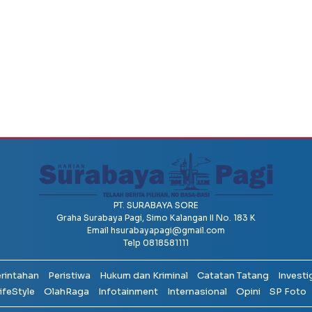
PT. SURABAYA SORE
Graha Surabaya Pagi, Simo Kalangan II No. 183 K
Email
hsurabayapagi@gmail.com
Telp 0818581111
erintahan
Peristiwa
Hukum dan Kriminal
Catatan Tatang
Investi
ifeStyle
OlahRaga
Infotainment
Internasional
Opini
SP Foto