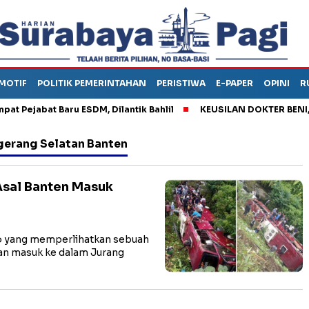
MOTIF
POLITIK PEMERINTAHAN
PERISTIWA
E-PAPER
OPINI
R
Pejabat Baru ESDM, Dilantik Bahlil
KEUSILAN DOKTER BENI, AR
erang Selatan Banten
sal Banten Masuk
o yang memperlihatkan sebuah
dan masuk ke dalam Jurang