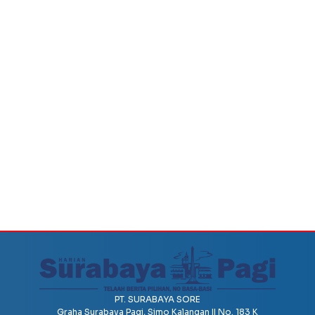
PT. SURABAYA SORE
Graha Surabaya Pagi, Simo Kalangan II No. 183 K