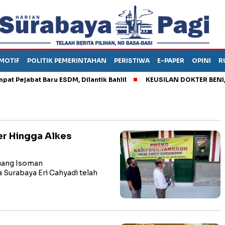
MOTIF
POLITIK PEMERINTAHAN
PERISTIWA
E-PAPER
OPINI
R
jabat Baru ESDM, Dilantik Bahlil
KEUSILAN DOKTER BENI, ARA
r Hingga Alkes
 Ruang Isoman
Surabaya Eri Cahyadi telah