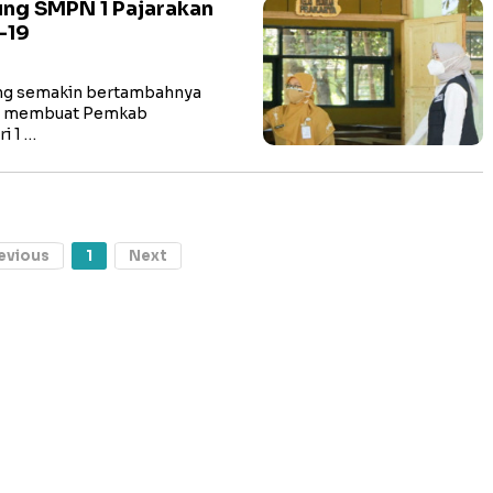
ng SMPN 1 Pajarakan
-19
ng semakin bertambahnya
go membuat Pemkab
i 1 …
evious
1
Next