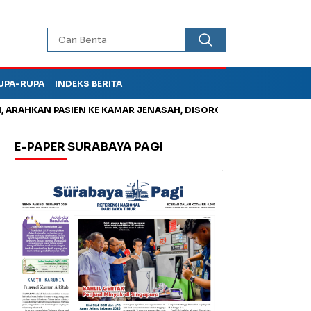
UPA-RUPA
INDEKS BERITA
AHKAN PASIEN KE KAMAR JENASAH, DISOROT
Jadi Otak Mark U
E-PAPER SURABAYA PAGI