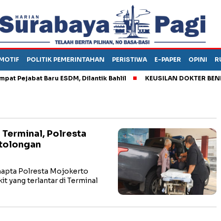
MOTIF
POLITIK PEMERINTAHAN
PERISTIWA
E-PAPER
OPINI
R
ejabat Baru ESDM, Dilantik Bahlil
KEUSILAN DOKTER BENI, AR
 Terminal, Polresta
rtolongan
pta Polresta Mojokerto
 yang terlantar di Terminal