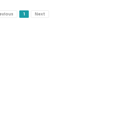
evious
1
Next