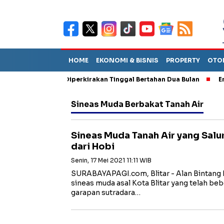
HOME
EKONOMI & BISNIS
PROPERTY
OTO
iun Sebut TPA Diperkirakan Tinggal Bertahan Dua Bulan
Empat 
Sineas Muda Berbakat Tanah Air
Sineas Muda Tanah Air yang Salu
dari Hobi
Senin, 17 Mei 2021 11:11 WIB
SURABAYAPAGI.com, Blitar - Alan Bintang
sineas muda asal Kota Blitar yang telah bebe
garapan sutradara…