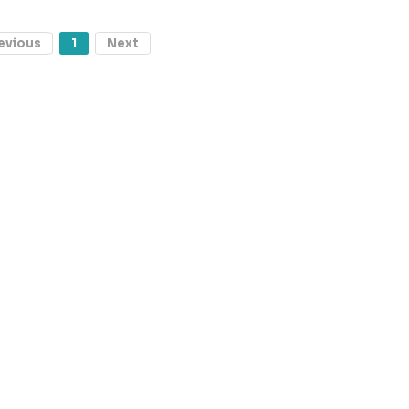
evious
1
Next