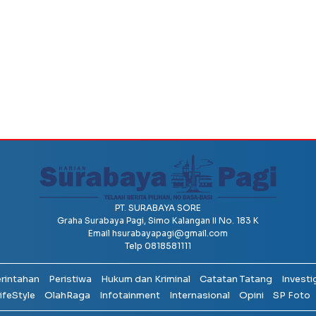
PT. SURABAYA SORE
Graha Surabaya Pagi, Simo Kalangan II No. 183 K
Email
hsurabayapagi@gmail.com
Telp 0818581111
erintahan
Peristiwa
Hukum dan Kriminal
Catatan Tatang
Investi
ifeStyle
OlahRaga
Infotainment
Internasional
Opini
SP Foto