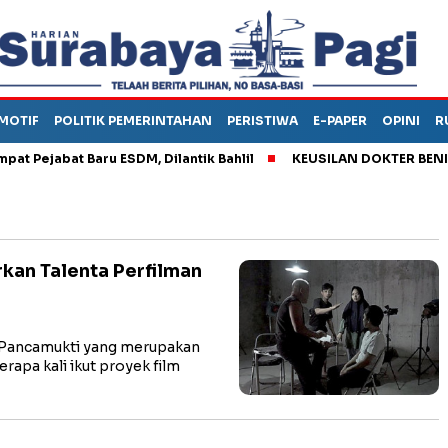
MOTIF
POLITIK PEMERINTAHAN
PERISTIWA
E-PAPER
OPINI
R
Pejabat Baru ESDM, Dilantik Bahlil
KEUSILAN DOKTER BENI, A
rkan Talenta Perfilman
 Pancamukti yang merupakan
rapa kali ikut proyek film