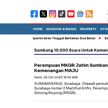
HOME
EKONOMI & BISNIS
PROPERTY
OTO
un Sebut TPA Diperkirakan Tinggal Bertahan Dua Bulan
Empat P
Sumbang 10.000 Suara Untuk Keme
Perempuan MKGR Jatim Sumbang
Kemenangan MAJU
Senin, 26 Okt 2020 18:56 WIB
SURABAYAPAGI, Surabaya -Diawali pemukul
Surabaya nomer 2 Machfud Arifin, Peremp
Gotong Royong (MKGR)…