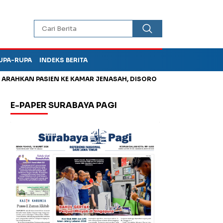
UPA-RUPA
INDEKS BERITA
HKAN PASIEN KE KAMAR JENASAH, DISOROT
Jadi Otak Mark Up
E-PAPER SURABAYA PAGI