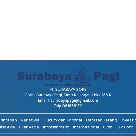
PT. SURABAYA SORE
Graha Surabaya Pagi, Simo Kalangan II No. 183 K
Email
hsurabayapagi@gmail.com
Telp 0818581111
erintahan
Peristiwa
Hukum dan Kriminal
Catatan Tatang
Investi
ifeStyle
OlahRaga
Infotainment
Internasional
Opini
SP Foto