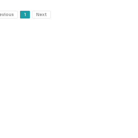
evious
1
Next