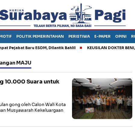
MOTIF
POLITIK PEMERINTAHAN
PERISTIWA
E-PAPER
OPINI
R
ejabat Baru ESDM, Dilantik Bahlil
KEUSILAN DOKTER BENI, ARA
nangan MAJU
 10.000 Suara untuk
an gong oleh Calon Wali Kota
uan Musyawarah Kekeluargaan