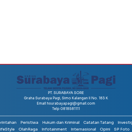
PT. SURABAYA SORE
Graha Surabaya Pagi, Simo Kalangan II No. 183 K
Email
hsurabayapagi@gmail.com
Telp 0818581111
erintahan
Peristiwa
Hukum dan Kriminal
Catatan Tatang
Investi
ifeStyle
OlahRaga
Infotainment
Internasional
Opini
SP Foto