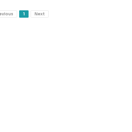
evious
1
Next