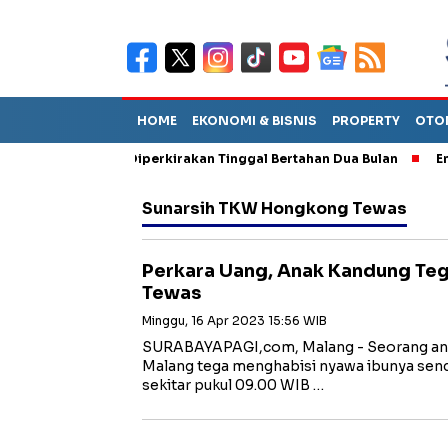
HOME
EKONOMI & BISNIS
PROPERTY
OTO
iun Sebut TPA Diperkirakan Tinggal Bertahan Dua Bulan
Empat 
Sunarsih TKW Hongkong Tewas
Perkara Uang, Anak Kandung Teg
Tewas
Minggu, 16 Apr 2023 15:56 WIB
SURABAYAPAGI,com, Malang - Seorang ana
Malang tega menghabisi nyawa ibunya sendir
sekitar pukul 09.00 WIB …