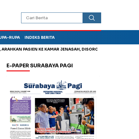
UPA-RUPA
INDEKS BERITA
AHKAN PASIEN KE KAMAR JENASAH, DISOROT
Jadi Otak Mark U
E-PAPER SURABAYA PAGI