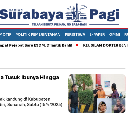
MOTIF
POLITIK PEMERINTAHAN
PERISTIWA
E-PAPER
OPINI
R
Pejabat Baru ESDM, Dilantik Bahlil
KEUSILAN DOKTER BENI, AR
a Tusuk Ibunya Hingga
k kandung di Kabupaten
i, Sunarsih, Sabtu (15/4/2023)