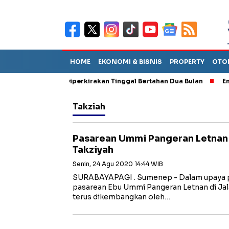
HOME
EKONOMI & BISNIS
PROPERTY
OTO
n Sebut TPA Diperkirakan Tinggal Bertahan Dua Bulan
Empat Pe
Takziah
Pasarean Ummi Pangeran Letnan 
Takziyah
Senin, 24 Agu 2020 14:44 WIB
SURABAYAPAGI . Sumenep - Dalam upaya pe
pasarean Ebu Ummi Pangeran Letnan di Jal
terus dikembangkan oleh…