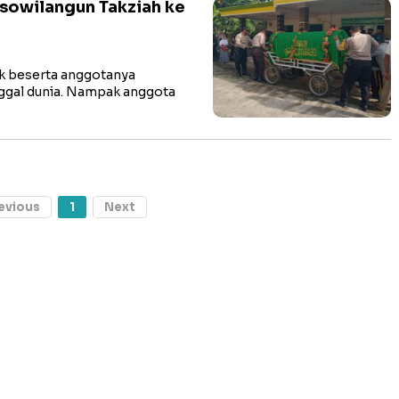
osowilangun Takziah ke
 beserta anggotanya
ggal dunia. Nampak anggota
evious
1
Next