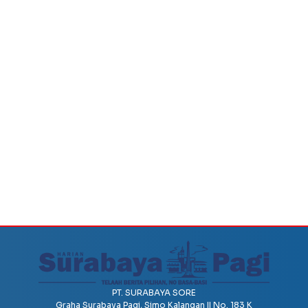
PT. SURABAYA SORE
Graha Surabaya Pagi, Simo Kalangan II No. 183 K