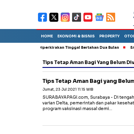
HOME
EKONOMI & BISNIS
PROPERTY
OTO
un Sebut TPA Diperkirakan Tinggal Bertahan Dua Bulan
Empat P
Tips Tetap Aman Bagi Yang Belum Di
Tips Tetap Aman Bagi yang Belu
Jumat, 23 Jul 2021 11:15 WIB
SURABAYAPAGI.com, Surabaya - Di tengah
varian Delta, pemerintah dan pakar keseha
program vaksinasi massal demi…