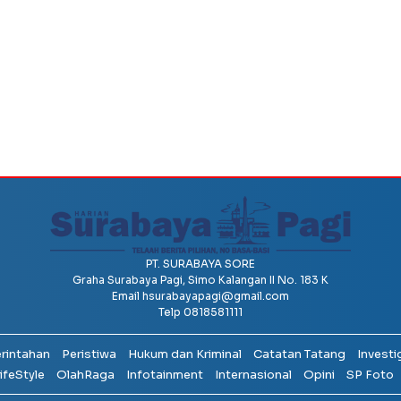
PT. SURABAYA SORE
Graha Surabaya Pagi, Simo Kalangan II No. 183 K
Email
hsurabayapagi@gmail.com
Telp 0818581111
erintahan
Peristiwa
Hukum dan Kriminal
Catatan Tatang
Investi
ifeStyle
OlahRaga
Infotainment
Internasional
Opini
SP Foto