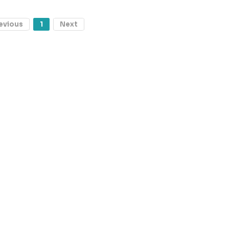
evious
1
Next