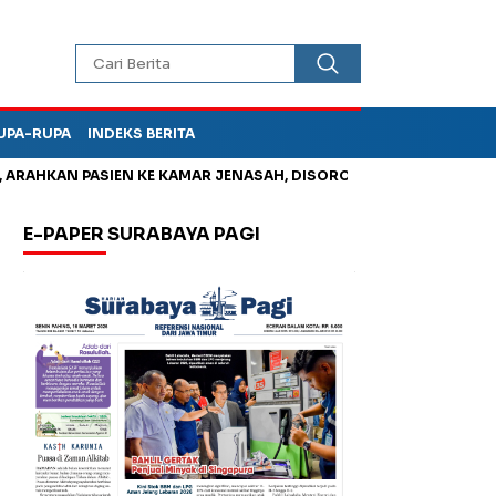
UPA-RUPA
INDEKS BERITA
HKAN PASIEN KE KAMAR JENASAH, DISOROT
Jadi Otak Mark Up
E-PAPER SURABAYA PAGI