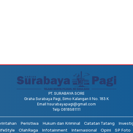
PT. SURABAYA SORE
Graha Surabaya Pagi, Simo Kalangan II No. 183 K
Email
hsurabayapagi@gmail.com
Telp 0818581111
erintahan
Peristiwa
Hukum dan Kriminal
Catatan Tatang
Investi
ifeStyle
OlahRaga
Infotainment
Internasional
Opini
SP Foto