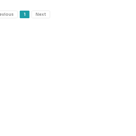
evious
1
Next