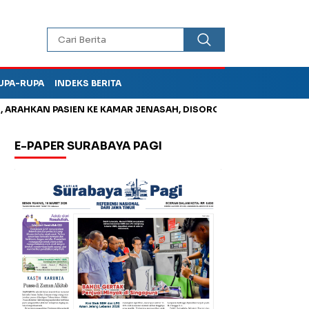
UPA-RUPA
INDEKS BERITA
AHKAN PASIEN KE KAMAR JENASAH, DISOROT
Jadi Otak Mark U
E-PAPER SURABAYA PAGI