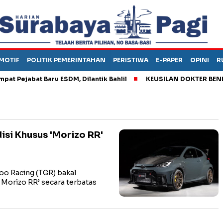
MOTIF
POLITIK PEMERINTAHAN
PERISTIWA
E-PAPER
OPINI
R
ejabat Baru ESDM, Dilantik Bahlil
KEUSILAN DOKTER BENI, AR
isi Khusus 'Morizo RR'
o Racing (TGR) bakal
 Morizo RR’ secara terbatas