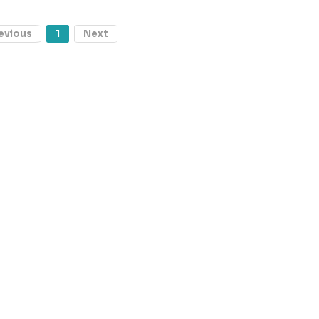
evious
1
Next