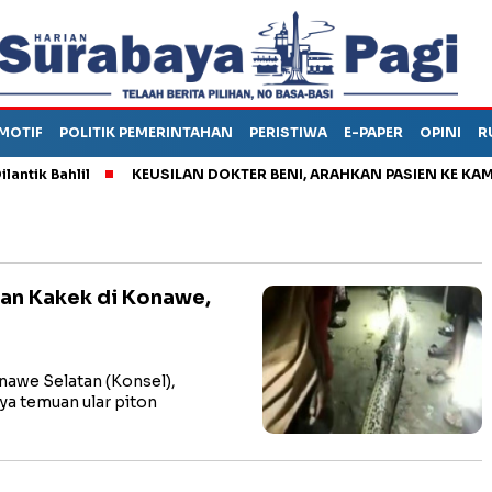
MOTIF
POLITIK PEMERINTAHAN
PERISTIWA
E-PAPER
OPINI
R
 Bahlil
KEUSILAN DOKTER BENI, ARAHKAN PASIEN KE KAMAR J
lan Kakek di Konawe,
awe Selatan (Konsel),
ya temuan ular piton