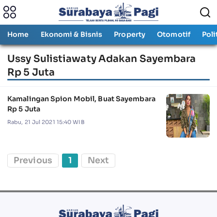
Home
Ekonomi & Bisnis
Property
Otomotif
Poli
Ussy Sulistiawaty Adakan Sayembara
Rp 5 Juta
Kamalingan Spion Mobil, Buat Sayembara
Rp 5 Juta
Rabu, 21 Jul 2021 15:40 WIB
Previous
1
Next