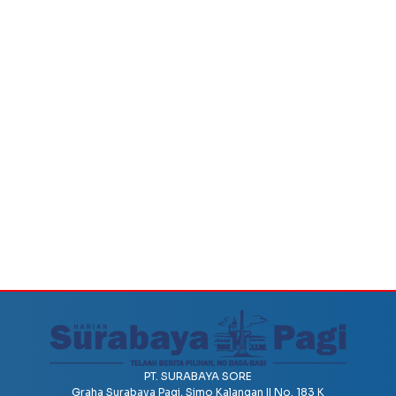
PT. SURABAYA SORE
Graha Surabaya Pagi, Simo Kalangan II No. 183 K