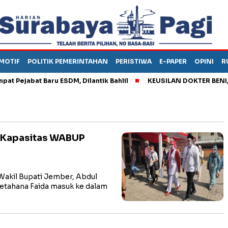
MOTIF
POLITIK PEMERINTAHAN
PERISTIWA
E-PAPER
OPINI
R
ejabat Baru ESDM, Dilantik Bahlil
KEUSILAN DOKTER BENI, ARA
, Kapasitas WABUP
kil Bupati Jember, Abdul
etahana Faida masuk ke dalam