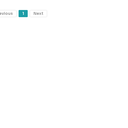
evious
1
Next