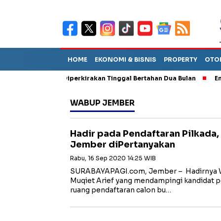
HOME
EKONOMI & BISNIS
PROPERTY
OTO
n Sebut TPA Diperkirakan Tinggal Bertahan Dua Bulan
Empat P
WABUP JEMBER
Hadir pada Pendaftaran Pilkada
Jember diPertanyakan
Rabu, 16 Sep 2020 14:25 WIB
SURABAYAPAGI.com, Jember – Hadirnya Wa
Muqiet Arief yang mendampingi kandidat p
ruang pendaftaran calon bu…