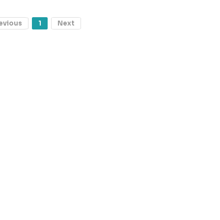
evious
1
Next