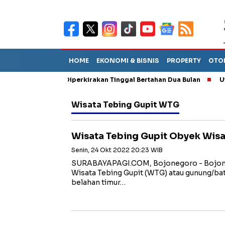
HOME
EKONOMI & BISNIS
PROPERTY
OTO
un Sebut TPA Diperkirakan Tinggal Bertahan Dua Bulan
Utang P
Wisata Tebing Gupit WTG
Wisata Tebing Gupit Obyek Wisa
Senin, 24 Okt 2022 20:23 WIB
SURABAYAPAGI.COM, Bojonegoro - Bojoneg
Wisata Tebing Gupit (WTG) atau gunung/batu
belahan timur…