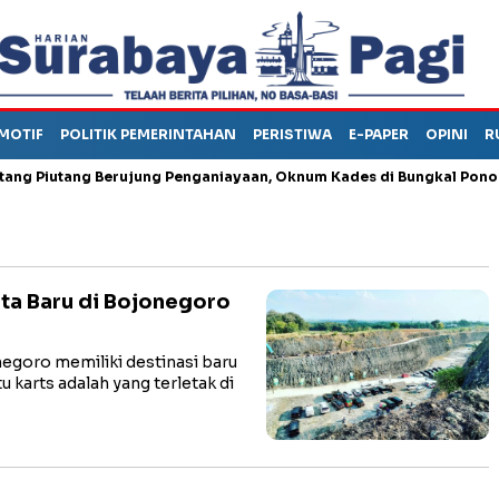
MOTIF
POLITIK PEMERINTAHAN
PERISTIWA
E-PAPER
OPINI
R
iutang Berujung Penganiayaan, Oknum Kades di Bungkal Ponorogo I
ta Baru di Bojonegoro
oro memiliki destinasi baru
 karts adalah yang terletak di