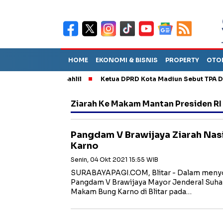
HOME
EKONOMI & BISNIS
PROPERTY
OTO
DM, Dilantik Bahlil
Ketua DPRD Kota Madiun Sebut TPA Diperki
Ziarah Ke Makam Mantan Presiden RI
Pangdam V Brawijaya Ziarah Nas
Karno
Senin, 04 Okt 2021 15:55 WIB
SURABAYAPAGI.COM, Blitar - Dalam meny
Pangdam V Brawijaya Mayor Jenderal Suhari
Makam Bung Karno di Blitar pada…