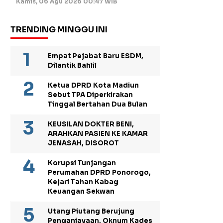
Kamis, 06 Agu 2026 00:47 WIB
TRENDING MINGGU INI
Empat Pejabat Baru ESDM,
Dilantik Bahlil
Ketua DPRD Kota Madiun
Sebut TPA Diperkirakan
Tinggal Bertahan Dua Bulan
KEUSILAN DOKTER BENI,
ARAHKAN PASIEN KE KAMAR
JENASAH, DISOROT
Korupsi Tunjangan
Perumahan DPRD Ponorogo,
Kejari Tahan Kabag
Keuangan Sekwan
Utang Piutang Berujung
Penganiayaan, Oknum Kades