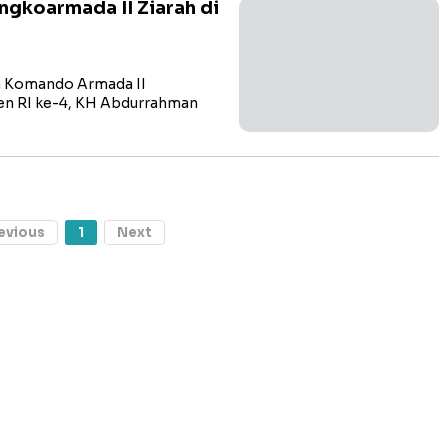
ngkoarmada II Ziarah di
 Komando Armada II
en RI ke-4, KH Abdurrahman
evious
1
Next