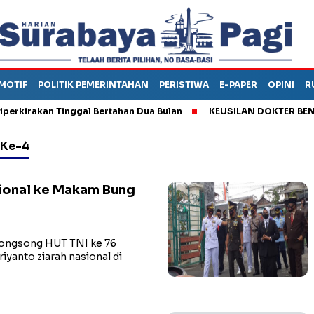
MOTIF
POLITIK PEMERINTAHAN
PERISTIWA
E-PAPER
OPINI
R
rakan Tinggal Bertahan Dua Bulan
KEUSILAN DOKTER BENI, AR
 Ke-4
ional ke Makam Bung
ongsong HUT TNI ke 76
yanto ziarah nasional di