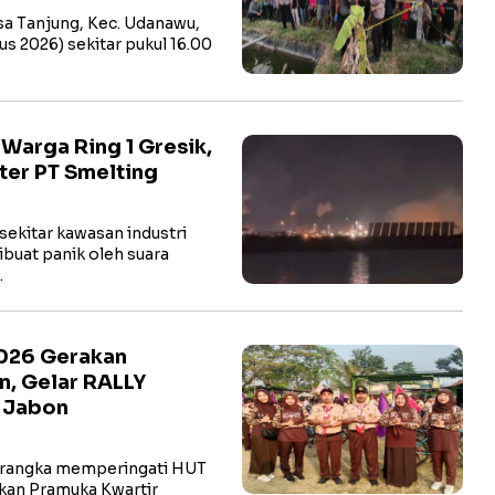
a Tanjung, Kec. Udanawu,
us 2026) sekitar pukul 16.00
arga Ring 1 Gresik,
ter PT Smelting
ekitar kawasan industri
buat panik oleh suara
…
2026 Gerakan
n, Gelar RALLY
t Jabon
rangka memperingati HUT
kan Pramuka Kwartir