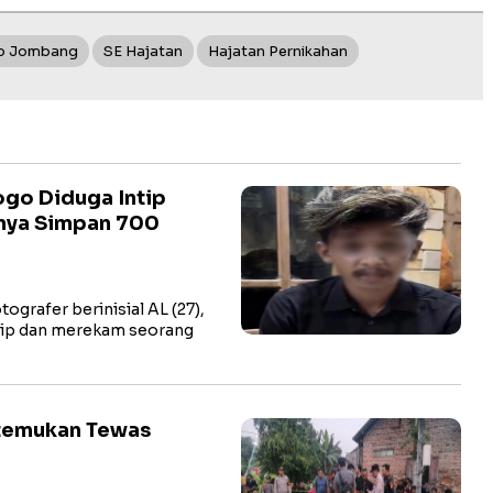
Pp Jombang
SE Hajatan
Hajatan Pernikahan
go Diduga Intip
lnya Simpan 700
rafer berinisial AL (27),
tip dan merekam seorang
itemukan Tewas