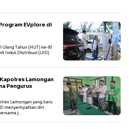
Program EVplore di
i Ulang Tahun (HUT) ke-81
t Induk Distribusi (UID)
 Kapolres Lamongan
ma Pengurus
res Lamongan yang baru
hD menyempatkan diri
bersama j…