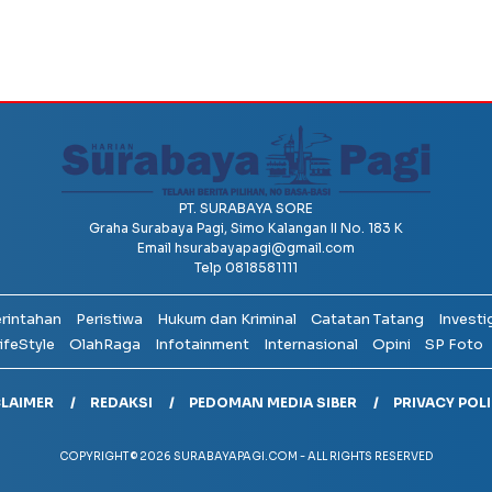
PT. SURABAYA SORE
Graha Surabaya Pagi, Simo Kalangan II No. 183 K
Email
hsurabayapagi@gmail.com
Telp 0818581111
erintahan
Peristiwa
Hukum dan Kriminal
Catatan Tatang
Investi
ifeStyle
OlahRaga
Infotainment
Internasional
Opini
SP Foto
CLAIMER
REDAKSI
PEDOMAN MEDIA SIBER
PRIVACY POL
COPYRIGHT © 2026 SURABAYAPAGI.COM - ALL RIGHTS RESERVED