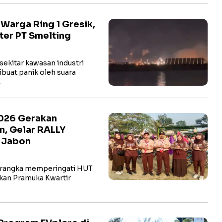
arga Ring 1 Gresik,
ter PT Smelting
ekitar kawasan industri
buat panik oleh suara
…
2026 Gerakan
n, Gelar RALLY
t Jabon
rangka memperingati HUT
kan Pramuka Kwartir