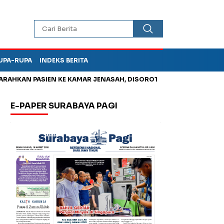
UPA-RUPA
INDEKS BERITA
N PASIEN KE KAMAR JENASAH, DISOROT
Jadi Otak Mark Up Tun
E-PAPER SURABAYA PAGI