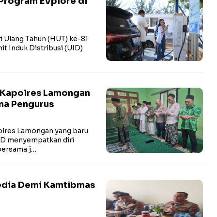
Program EVplore di
i Ulang Tahun (HUT) ke-81
t Induk Distribusi (UID)
 Kapolres Lamongan
ma Pengurus
res Lamongan yang baru
hD menyempatkan diri
bersama j…
Media Demi Kamtibmas