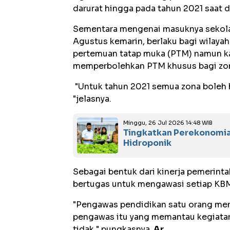
darurat hingga pada tahun 2021 saat 
Sementara mengenai masuknya sekolah
Agustus kemarin, berlaku bagi wilaya
pertemuan tatap muka (PTM) namun ka
memperbolehkan PTM khusus bagi zon
"Untuk tahun 2021 semua zona boleh ha
"jelasnya.
Minggu, 26 Jul 2026 14:48 WIB
Tingkatkan Perekonomi
Hidroponik
Sebagai bentuk dari kinerja pemerint
bertugas untuk mengawasi setiap KB
"Pengawas pendidikan satu orang men
pengawas itu yang memantau kegiatan 
tidak " pungkasnya.
Ar