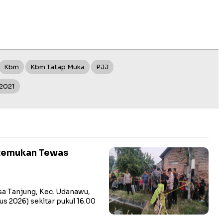
Kbm
Kbm Tatap Muka
PJJ
 2021
itemukan Tewas
a Tanjung, Kec. Udanawu,
us 2026) sekitar pukul 16.00