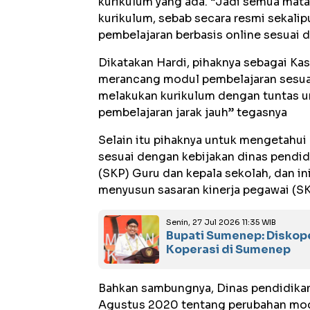
kurikulum yang ada. “Jadi semua mata
kurikulum, sebab secara resmi sekalip
pembelajaran berbasis online sesuai d
Dikatakan Hardi, pihaknya sebagai Ka
merancang modul pembelajaran sesuai
melakukan kurikulum dengan tuntas u
pembelajaran jarak jauh” tegasnya
Selain itu pihaknya untuk mengetahui
sesuai dengan kebijakan dinas pendidi
(SKP) Guru dan kepala sekolah, dan in
menyusun sasaran kinerja pegawai (SK
Senin, 27 Jul 2026 11:35 WIB
Bupati Sumenep: Diskop
Koperasi di Sumenep
Bahkan sambungnya, Dinas pendidikan
Agustus 2020 tentang perubahan mod