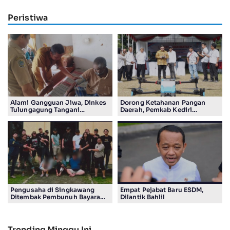
Peristiwa
Alami Gangguan Jiwa, Dinkes
Dorong Ketahanan Pangan
Tulungagung Tangani
Daerah, Pemkab Kediri
Pengungsi Etnis Rohingya
Salurkan Bantuan Alsintan
Pengusaha di Singkawang
Empat Pejabat Baru ESDM,
Ditembak Pembunuh Bayaran
Dilantik Bahlil
Suruhan Adiknya
Trending Minggu Ini