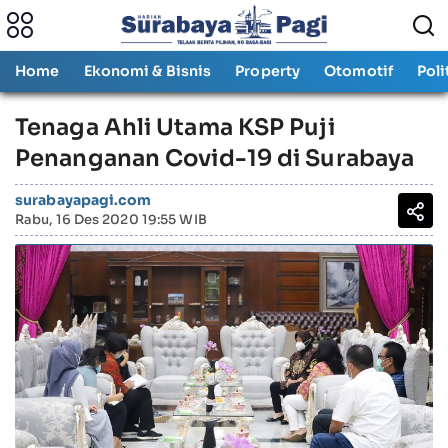
Home
Ekonomi & Bisnis
Property
Otomotif
Poli
Tenaga Ahli Utama KSP Puji
Penanganan Covid-19 di Surabaya
surabayapagi.com
Rabu, 16 Des 2020 19:55 WIB