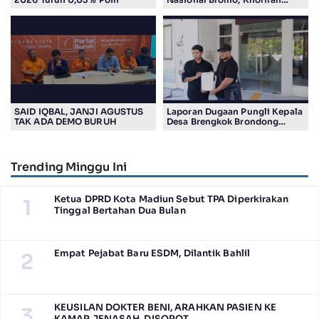
Gunakan Drone
SAID IQBAL, JANJI AGUSTUS
Laporan Dugaan Pungli Kepala
TAK ADA DEMO BURUH
Desa Brengkok Brondong
Resmi Diterima Kejari
Lamongan
Trending Minggu Ini
Ketua DPRD Kota Madiun Sebut TPA Diperkirakan
1
Tinggal Bertahan Dua Bulan
Empat Pejabat Baru ESDM, Dilantik Bahlil
2
KEUSILAN DOKTER BENI, ARAHKAN PASIEN KE
3
KAMAR JENASAH, DISOROT