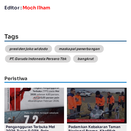
Editor :
Moch Ilham
Tags
presiden joko widodo
maskapai penerbangan
PT. Garuda Indonesia Persero Tbk
bangkrut
Peristiwa
Pengangguran Terbuka Mei
Padamkan Kebakaran Taman
2026 Turun 0,03% Poin
Nasional Bromo, Khofifah