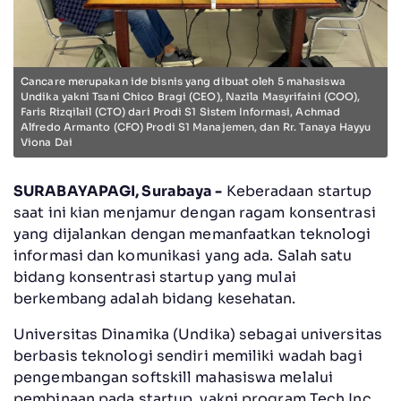
Cancare merupakan ide bisnis yang dibuat oleh 5 mahasiswa
Undika yakni Tsani Chico Bragi (CEO), Nazila Masyrifaini (COO),
Faris Rizqilail (CTO) dari Prodi S1 Sistem Informasi, Achmad
Alfredo Armanto (CFO) Prodi S1 Manajemen, dan Rr. Tanaya Hayyu
Viona Dai
SURABAYAPAGI, Surabaya -
Keberadaan startup
saat ini kian menjamur dengan ragam konsentrasi
yang dijalankan dengan memanfaatkan teknologi
informasi dan komunikasi yang ada. Salah satu
bidang konsentrasi startup yang mulai
berkembang adalah bidang kesehatan.
Universitas Dinamika (Undika) sebagai universitas
berbasis teknologi sendiri memiliki wadah bagi
pengembangan softskill mahasiswa melalui
pembinaan pada startup, yakni program Tech.Inc