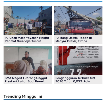
Puluhan Masa Yayasan Masjid
10 Tiang Listrik Roboh di
Rahmat Surabaya Tuntut
Manyar Gresik, Timpa
Pengembalian Tanah Wakaf di
Kendaraan Proyek dan
Pandigiling
Lumpuhkan Lalu Lintas
SMA Negeri 1 Porong Unggul
Pengangguran Terbuka Mei
Prestasi, Luhur Budi Pekerti
2026 Turun 0,03% Poin
Undang Wali Murid dalam
Sosialisasi Program Sekolah
Trending Minggu Ini