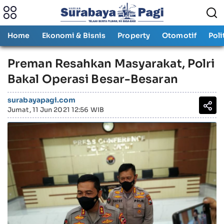
Home
Ekonomi & Bisnis
Property
Otomotif
Poli
Preman Resahkan Masyarakat, Polri
Bakal Operasi Besar-Besaran
surabayapagi.com
Jumat, 11 Jun 2021 12:56 WIB