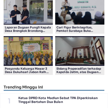
Laporan Dugaan Pungli Kepala
Cari Figur Berintegritas,
Desa Brengkok Brondong
Pemkot Surabaya Buka
Resmi Diterima Kejari
Pendaftaran Calon Pimpinan
Lamongan
BAZNAS Periode 2026–2031
Posyandu Keluarga Mawar 3
Sidang Praperadilan terhadap
Desa Dukuhsari Jabon Raih
Kapolda Jatim, atas Dugaan
Juara Harapan 1 Lomba
Salah Tahan Pimred Surabaya
Posyandu Berprestasi Tingkat
Pagi Raditya M. Khadaffi
Jawa Timur 2026
Trending Minggu Ini
Ketua DPRD Kota Madiun Sebut TPA Diperkirakan
1
Tinggal Bertahan Dua Bulan