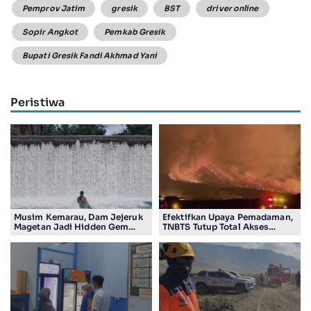
Pemprov Jatim
gresik
BST
driver online
Sopir Angkot
Pemkab Gresik
Bupati Gresik Fandi Akhmad Yani
Peristiwa
Musim Kemarau, Dam Jejeruk
Efektifkan Upaya Pemadaman,
Magetan Jadi Hidden Gem
TNBTS Tutup Total Akses
Gratis Bernuansa Alam
Wisata Kawasan Gunung
Bromo