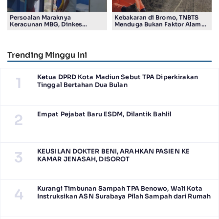
Persoalan Maraknya
Kebakaran di Bromo, TNBTS
Keracunan MBG, Dinkes
Menduga Bukan Faktor Alam
Tulungagung Temukan
Tapi Aktivitas Manusia
Pelanggaran SOP
Trending Minggu Ini
Ketua DPRD Kota Madiun Sebut TPA Diperkirakan
1
Tinggal Bertahan Dua Bulan
Empat Pejabat Baru ESDM, Dilantik Bahlil
2
KEUSILAN DOKTER BENI, ARAHKAN PASIEN KE
3
KAMAR JENASAH, DISOROT
Kurangi Timbunan Sampah TPA Benowo, Wali Kota
4
Instruksikan ASN Surabaya Pilah Sampah dari Rumah