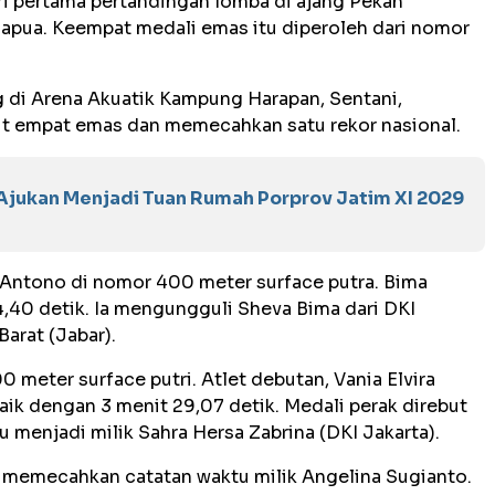
 pertama pertandingan lomba di ajang Pekan
apua. Keempat medali emas itu diperoleh dari nomor
 di Arena Akuatik Kampung Harapan, Sentani,
ut empat emas dan memecahkan satu rekor nasional.
Ajukan Menjadi Tuan Rumah Porprov Jatim XI 2029
 Antono di nomor 400 meter surface putra. Bima
,40 detik. Ia mengungguli Sheva Bima dari DKI
Barat (Jabar).
meter surface putri. Atlet debutan, Vania Elvira
ik dengan 3 menit 29,07 detik. Medali perak direbut
 menjadi milik Sahra Hersa Zabrina (DKI Jakarta).
a memecahkan catatan waktu milik Angelina Sugianto.