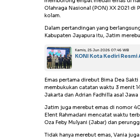
memborong empat medali emas di hari
Olahraga Nasional (PON) XX 2021 di P
kolam.
Dalam pertandingan yang berlangsung
Kabupaten Jayapura itu, Jatim mereb
Kamis, 25 Jun 2026 07:46 WIB
KONI Kota Kediri Resmi 
Emas pertama direbut Bima Dea Sakti
membukukan catatan waktu 3 menit 14
Jakarta dan Adrian Fadhilla asal Jawa 
Jatim juga merebut emas di nomor 400 
Elent Rahmadani mencatat waktu terba
Oza Feby Mulyani (Jabar) dan perunggu
Tidak hanya merebut emas, Vania jug