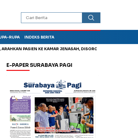
UPA-RUPA
INDEKS BERITA
AN PASIEN KE KAMAR JENASAH, DISOROT
Jadi Otak Mark Up Tu
E-PAPER SURABAYA PAGI