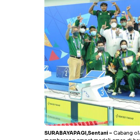
SURABAYAPAGI,Sentani –
Cabang ola