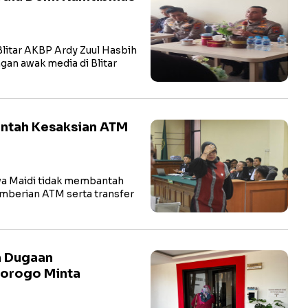
litar AKBP Ardy Zuul Hasbih
ngan awak media di Blitar
antah Kesaksian ATM
a Maidi tidak membantah
pemberian ATM serta transfer
n Dugaan
norogo Minta