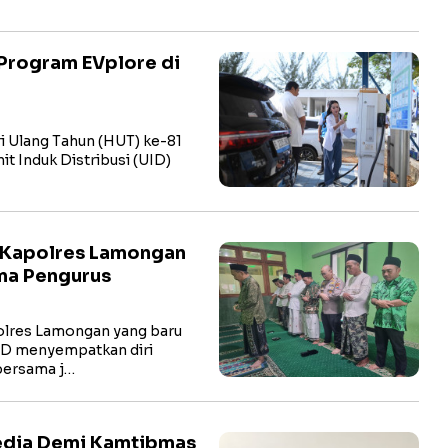
Program EVplore di
i Ulang Tahun (HUT) ke-81
t Induk Distribusi (UID)
 Kapolres Lamongan
ma Pengurus
res Lamongan yang baru
hD menyempatkan diri
bersama j…
Media Demi Kamtibmas