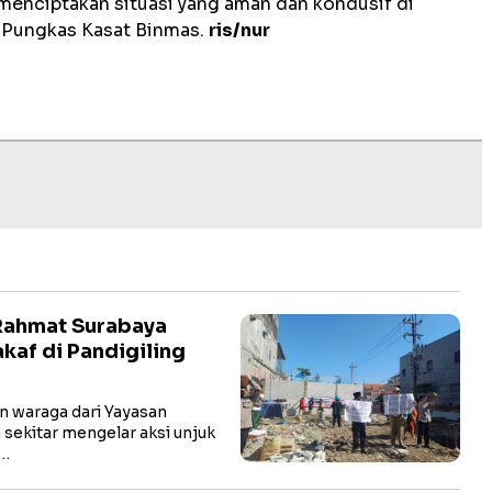
 menciptakan situasi yang aman dan kondusif di
" Pungkas Kasat Binmas.
ris/nur
Rahmat Surabaya
kaf di Pandigiling
 waraga dari Yayasan
sekitar mengelar aksi unjuk
h…