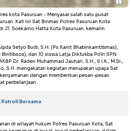
i
lres kota Pasuruan - Menyasar salah satu pusat
uruan. Kali ini Sat Binmas Polres Pasuruan Kota
i Jl. Soekarno Hatta Kota Pasuruan. kemarin
ipda Setyo Budi, S.H. (Ps.Kanit Bhabinkamtibmas),
t Bintibsos), dan 10 siswa Latja Diktukba Polri SPN
KBP Dr. Raden Muhammad Jauhari, S.H., S.I.K., M.Si.,
lmo, S.H. mengakatan kegiatan merupakan upaya Sat
 kenyamanan dengan memberikan pesan-pesan
t perbelanjaan.
Patroli Bersama
an di wilayah hukum Polres Pasuruan Kota, Sat
an keamanan di pusat-pusat perbelanjaan, dalam