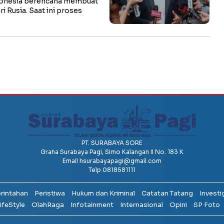
onesia berencana membuat
 Rusia. Saat ini proses
PT. SURABAYA SORE
Graha Surabaya Pagi, Simo Kalangan II No. 183 K
Email
hsurabayapagi@gmail.com
Telp 0818581111
erintahan
Peristiwa
Hukum dan Kriminal
Catatan Tatang
Investi
ifeStyle
OlahRaga
Infotainment
Internasional
Opini
SP Foto