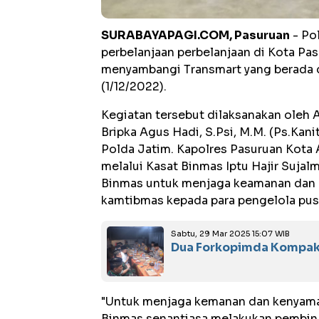
SURABAYAPAGI.COM, Pasuruan
- Po
perbelanjaan perbelanjaan di Kota Pas
menyambangi Transmart yang berada d
(1/12/2022).
Kegiatan tersebut dilaksanakan oleh A
Bripka Agus Hadi, S.Psi, M.M. (Ps.Kani
Polda Jatim. Kapolres Pasuruan Kota A
melalui Kasat Binmas Iptu Hajir Suja
Binmas untuk menjaga keamanan dan
kamtibmas kepada para pengelola pusa
Sabtu, 29 Mar 2025 15:07 WIB
Dua Forkopimda Kompak 
"Untuk menjaga kemanan dan kenyaman
Binmas senantiasa melakukan pembina