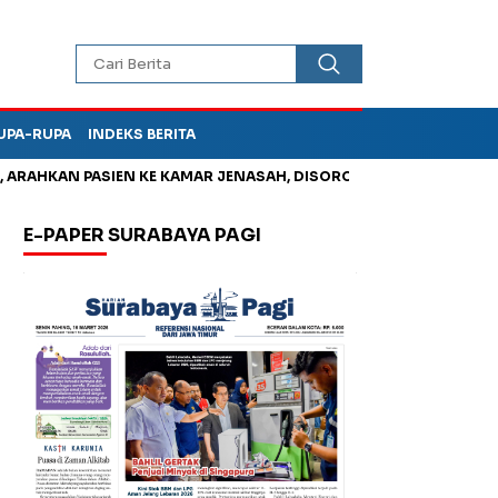
UPA-RUPA
INDEKS BERITA
AN PASIEN KE KAMAR JENASAH, DISOROT
Jadi Otak Mark Up Tu
E-PAPER SURABAYA PAGI