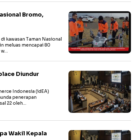
asional Bromo,
di kawasan Taman Nasional
n meluas mencapai 80
i w…
place Diundur
rce Indonesia (idEA)
nunda penerapan
sal 22 oleh…
npa Wakil Kepala