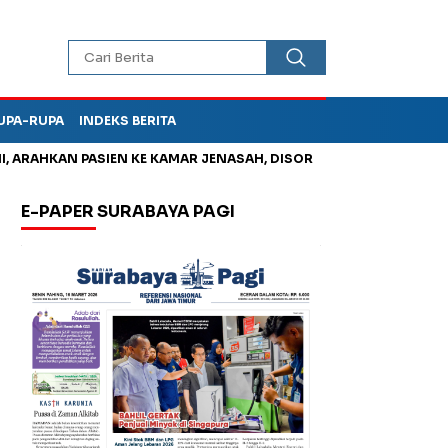
UPA-RUPA
INDEKS BERITA
AN PASIEN KE KAMAR JENASAH, DISOROT
Jadi Otak Mark Up T
E-PAPER SURABAYA PAGI