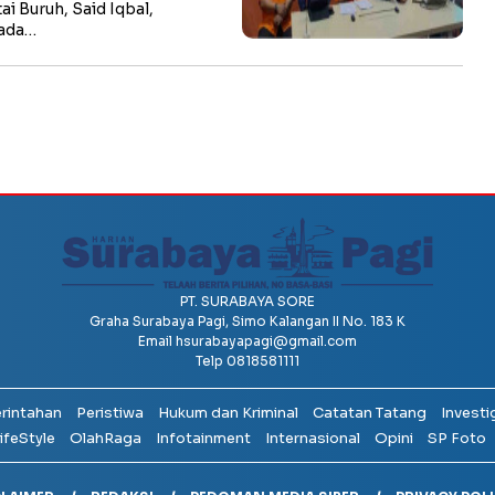
i Buruh, Said Iqbal,
rada…
PT. SURABAYA SORE
Graha Surabaya Pagi, Simo Kalangan II No. 183 K
Email
hsurabayapagi@gmail.com
Telp 0818581111
erintahan
Peristiwa
Hukum dan Kriminal
Catatan Tatang
Investi
ifeStyle
OlahRaga
Infotainment
Internasional
Opini
SP Foto