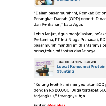
“Dalam pasar murah ini, Pemkab Bojo
Perangkat Daerah (OPD) seperti Dina
dan Perikanan,” kata Agus
Lebih lanjut, Agus menjelaskan, pelak
Pertamina, PT Inti Niaga Pranasari, K
pasar murah mandiri ini di antaranya
beras,telur, mi instan dan lainnya.
Rabu, 08 Jul 2026 10:40 WIB
Lewat Konsumsi Protein
Stunting
“Kurang lebih kami menyediakan 500 
dengan Rp 20.000. Juga terdapat 560
terjangkau,” terangnya.
bjn
Editor :
Redaksi