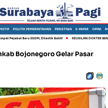
MOTIF
POLITIK PEMERINTAHAN
PERISTIWA
E-PAPER
OPINI
R
abat Baru ESDM, Dilantik Bahlil
KEUSILAN DOKTER BENI, ARAHK
kab Bojonegoro Gelar Pasar