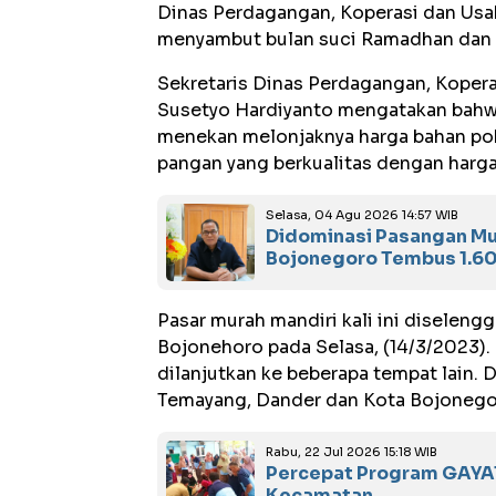
Dinas Perdagangan, Koperasi dan Usa
menyambut bulan suci Ramadhan dan Ha
Sekretaris Dinas Perdagangan, Koper
Susetyo Hardiyanto mengatakan bahwa 
menekan melonjaknya harga bahan po
pangan yang berkualitas dengan harga
Selasa, 04 Agu 2026 14:57 WIB
Didominasi Pasangan Mu
Bojonegoro Tembus 1.60
Pasar murah mandiri kali ini diselen
Bojonehoro pada Selasa, (14/3/2023). 
dilanjutkan ke beberapa tempat lain. 
Temayang, Dander dan Kota Bojonego
Rabu, 22 Jul 2026 15:18 WIB
Percepat Program GAYAT
Kecamatan