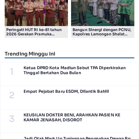
Peringati HUT RI ke-81 tahun
Bangun Sinergi dengan PCNU,
2026 Gerakan Pramuka
Kapolres Lamongan Shalat
Kwartir Ranting Jabon, Gelar
Ashar Berjamaah Bersama
RALLY HIKING, Trophy bergilir
Pengurus
Camat Jabon
Trending Minggu Ini
Ketua DPRD Kota Madiun Sebut TPA Diperkirakan
1
Tinggal Bertahan Dua Bulan
Empat Pejabat Baru ESDM, Dilantik Bahlil
2
KEUSILAN DOKTER BENI, ARAHKAN PASIEN KE
3
KAMAR JENASAH, DISOROT
Jadi Otak Mark Up Tunjangan Perumahan Dewan Rp