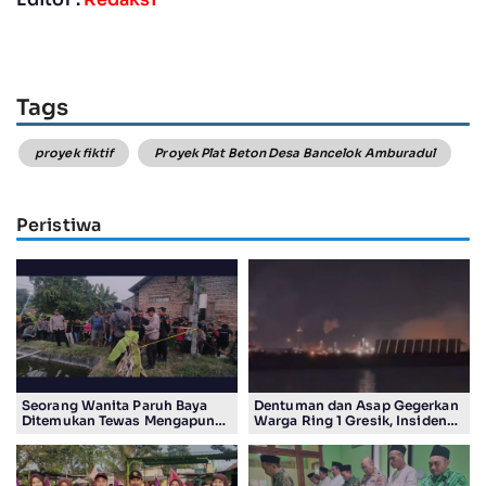
Tags
proyek fiktif
Proyek Plat Beton Desa Bancelok Amburadul
Peristiwa
Seorang Wanita Paruh Baya
Dentuman dan Asap Gegerkan
Ditemukan Tewas Mengapung
Warga Ring 1 Gresik, Insiden
di Kolam Ikan Koi
Diduga Terjadi di Smelter PT
Smelting