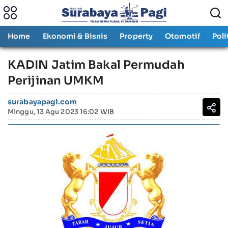
Home
Ekonomi & Bisnis
Property
Otomotif
Poli
KADIN Jatim Bakal Permudah
Perijinan UMKM
surabayapagi.com
Minggu, 13 Agu 2023 16:02 WIB