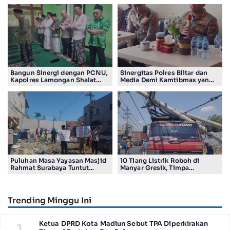
Bangun Sinergi dengan PCNU,
Sinergitas Polres Blitar dan
Kapolres Lamongan Shalat
Media Demi Kamtibmas yang
Ashar Berjamaah Bersama
Kondusif
Pengurus
Puluhan Masa Yayasan Masjid
10 Tiang Listrik Roboh di
Rahmat Surabaya Tuntut
Manyar Gresik, Timpa
Pengembalian Tanah Wakaf di
Kendaraan Proyek dan
Pandigiling
Lumpuhkan Lalu Lintas
Trending Minggu Ini
Ketua DPRD Kota Madiun Sebut TPA Diperkirakan
1