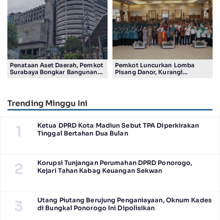
Pilah Sampah dari Rumah
Berkarakter
Penataan Aset Daerah, Pemkot
Pemkot Luncurkan Lomba
Surabaya Bongkar Bangunan
Pisang Danor, Kurangi
Eks Kompleks Pasar Kedurus
Timbulan Sampah ke TPA
Trending Minggu Ini
Ketua DPRD Kota Madiun Sebut TPA Diperkirakan
1
Tinggal Bertahan Dua Bulan
Korupsi Tunjangan Perumahan DPRD Ponorogo,
2
Kejari Tahan Kabag Keuangan Sekwan
Utang Piutang Berujung Penganiayaan, Oknum Kades
3
di Bungkal Ponorogo Ini Dipolisikan