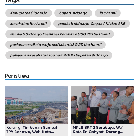
Kabupaten Sidoarjo
bupati sidoarjo
ibu hamil
kesehatan ibu hamil
pemkab sidoarjo Cegah AKI dan AKB
Pemkab Sidoarjo Fasilitasi Peralatan USG 2D Ibu Hamil
puskesmas di sidoarjo sediakan USG 2D Ibu Hamil
pelayanan kesehatan ibu hamil di Kabupaten Sidoarjo
Peristiwa
Kurangi Timbunan Sampah
MPLS SRT 2 Surabaya, Wali
TPA Benowo, Wali Kota
Kota Eri Cahyadi Dorong
Instruksikan ASN Surabaya
Pelajar Jadi Pemimpin