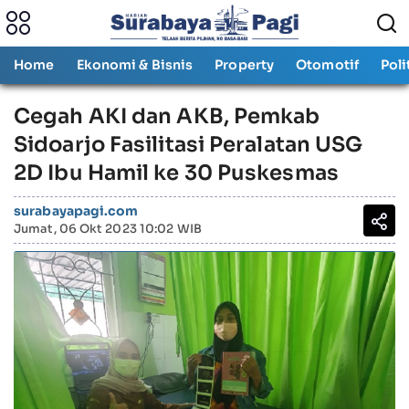
Home
Ekonomi & Bisnis
Property
Otomotif
Poli
Cegah AKI dan AKB, Pemkab
Sidoarjo Fasilitasi Peralatan USG
2D Ibu Hamil ke 30 Puskesmas
surabayapagi.com
Jumat, 06 Okt 2023 10:02 WIB