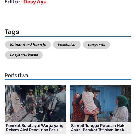
Editor :
Desy Ayu
Tags
Kabupaten Sidoarjo
kesehatan
posyandu
Posyandu lansia
Peristiwa
Pemkot Surabaya: Warga yang
Sambil Tunggu Putusan Hak
Rekam Aksi Pencurian Fasum
Asuh, Pemkot Titipkan Anak
Bakal Dapat Insentif Rp300
Pasutri Viral ke Rumah