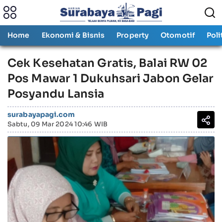
Home
Ekonomi & Bisnis
Property
Otomotif
Poli
Cek Kesehatan Gratis, Balai RW 02
Pos Mawar 1 Dukuhsari Jabon Gelar
Posyandu Lansia
surabayapagi.com
Sabtu, 09 Mar 2024 10:46 WIB