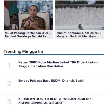
Ribu
Aman Kota Surabaya
Mulai Pasang Portal dan CCTV,
Musim Kemarau, Dam Jejeruk
Pemkot Surabaya Benahi Parkir
Magetan Jadi Hidden Gem
Makam Keputih
Gratis Bernuansa Alam
Trending Minggu Ini
Ketua DPRD Kota Madiun Sebut TPA Diperkirakan
1
Tinggal Bertahan Dua Bulan
Empat Pejabat Baru ESDM, Dilantik Bahlil
2
KEUSILAN DOKTER BENI, ARAHKAN PASIEN KE
3
KAMAR JENASAH, DISOROT