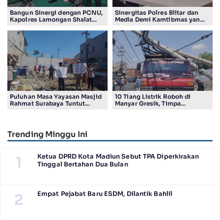
Bangun Sinergi dengan PCNU,
Sinergitas Polres Blitar dan
Kapolres Lamongan Shalat
Media Demi Kamtibmas yang
Ashar Berjamaah Bersama
Kondusif
Pengurus
Puluhan Masa Yayasan Masjid
10 Tiang Listrik Roboh di
Rahmat Surabaya Tuntut
Manyar Gresik, Timpa
Pengembalian Tanah Wakaf di
Kendaraan Proyek dan
Pandigiling
Lumpuhkan Lalu Lintas
Trending Minggu Ini
Ketua DPRD Kota Madiun Sebut TPA Diperkirakan
1
Tinggal Bertahan Dua Bulan
Empat Pejabat Baru ESDM, Dilantik Bahlil
2