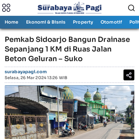
Home
Ekonomi & Bisnis
Property
Otomotif
Poli
Pemkab Sidoarjo Bangun Drainase
Sepanjang 1 KM di Ruas Jalan
Beton Geluran – Suko
surabayapagi.com
Selasa, 26 Mar 2024 13:26 WIB