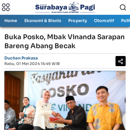
Home
Ekonomi & Bisnis
Property
Otomotif
Poli
Buka Posko, Mbak Vinanda Sarapan
Bareng Abang Becak
Duchan Prakasa
Rabu, 01 Mei 2024 16:49 WIB