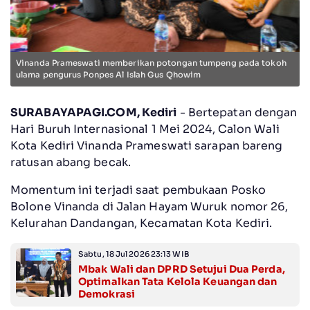
Vinanda Prameswati memberikan potongan tumpeng pada tokoh
ulama pengurus Ponpes Al Islah Gus Qhowim
SURABAYAPAGI.COM, Kediri
- Bertepatan dengan
Hari Buruh Internasional 1 Mei 2024, Calon Wali
Kota Kediri Vinanda Prameswati sarapan bareng
ratusan abang becak.
Momentum ini terjadi saat pembukaan Posko
Bolone Vinanda di Jalan Hayam Wuruk nomor 26,
Kelurahan Dandangan, Kecamatan Kota Kediri.
Sabtu, 18 Jul 2026 23:13 WIB
Mbak Wali dan DPRD Setujui Dua Perda,
Optimalkan Tata Kelola Keuangan dan
Demokrasi