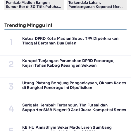
Pemkab Madiun Bangun
Terkendala Lahan,
Sumur Bor di 30 Titik Puluhan
Pembangunan Koperasi Merah
Desa Terancam Kekeringan
Putih di Madiun Baru Ada 4
Gerai
Trending Minggu Ini
Ketua DPRD Kota Madiun Sebut TPA Diperkirakan
1
Tinggal Bertahan Dua Bulan
Korupsi Tunjangan Perumahan DPRD Ponorogo,
2
Kejari Tahan Kabag Keuangan Sekwan
Utang Piutang Berujung Penganiayaan, Oknum Kades
3
di Bungkal Ponorogo Ini Dipolisikan
Serigala Kembali Terbangun, Tim Futsal dan
4
Supporter SMA Negeri 9 Jadi Juara Kompetisi Series
KBIHU Annadliyin Sekar Madu Laren Sumbang
5