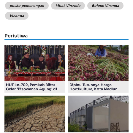
posko pemenangan
Mbak Vinanda
Bolone Vinanda
Vinanda
Peristiwa
HUT ke-702, Pemkab Blitar
Dipicu Turunnya Harga
Gelar ‘Pisowanan Agung’ di
Hortikultura, Kota Madiun
Pendopo Ronggo Hadi Negoro
Alami Deflasi 0,12 Persen