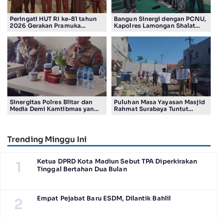
Peringati HUT RI ke-81 tahun
Bangun Sinergi dengan PCNU,
2026 Gerakan Pramuka
Kapolres Lamongan Shalat
Kwartir Ranting Jabon, Gelar
Ashar Berjamaah Bersama
RALLY HIKING, Trophy bergilir
Pengurus
Camat Jabon
Sinergitas Polres Blitar dan
Puluhan Masa Yayasan Masjid
Media Demi Kamtibmas yang
Rahmat Surabaya Tuntut
Kondusif
Pengembalian Tanah Wakaf di
Pandigiling
Trending Minggu Ini
Ketua DPRD Kota Madiun Sebut TPA Diperkirakan
1
Tinggal Bertahan Dua Bulan
Empat Pejabat Baru ESDM, Dilantik Bahlil
2