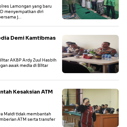
res Lamongan yang baru
hD menyempatkan diri
bersama j…
Media Demi Kamtibmas
litar AKBP Ardy Zuul Hasbih
ngan awak media di Blitar
antah Kesaksian ATM
a Maidi tidak membantah
pemberian ATM serta transfer