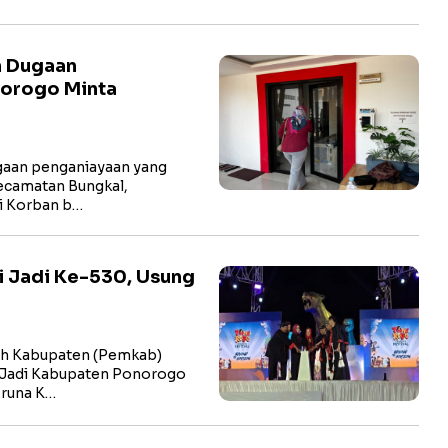
n Dugaan
norogo Minta
aan penganiayaan yang
ecamatan Bungkal,
li Korban b…
i Jadi Ke-530, Usung
h Kabupaten (Pemkab)
 Jadi Kabupaten Ponorogo
Aruna K…