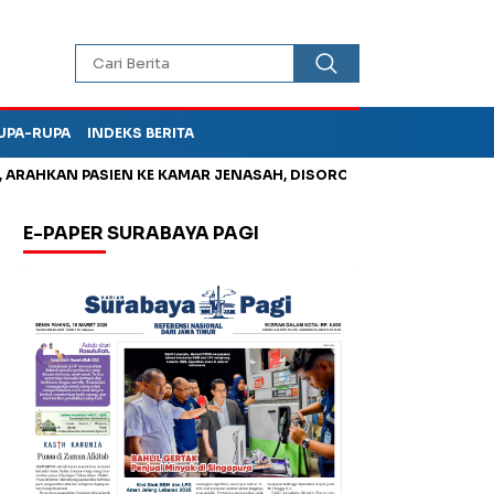
UPA-RUPA
INDEKS BERITA
AN PASIEN KE KAMAR JENASAH, DISOROT
Jadi Otak Mark Up T
E-PAPER SURABAYA PAGI