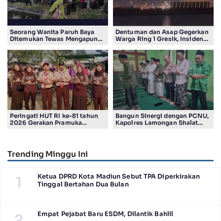
Seorang Wanita Paruh Baya
Dentuman dan Asap Gegerkan
Ditemukan Tewas Mengapung
Warga Ring 1 Gresik, Insiden
di Kolam Ikan Koi
Diduga Terjadi di Smelter PT
Smelting
Peringati HUT RI ke-81 tahun
Bangun Sinergi dengan PCNU,
2026 Gerakan Pramuka
Kapolres Lamongan Shalat
Kwartir Ranting Jabon, Gelar
Ashar Berjamaah Bersama
RALLY HIKING, Trophy bergilir
Pengurus
Camat Jabon
Trending Minggu Ini
Ketua DPRD Kota Madiun Sebut TPA Diperkirakan
1
Tinggal Bertahan Dua Bulan
Empat Pejabat Baru ESDM, Dilantik Bahlil
2