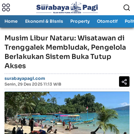
Home
Ekonomi & Bisnis
Property
Otomotif
Poli
Musim Libur Nataru: Wisatawan di
Trenggalek Membludak, Pengelola
Berlakukan Sistem Buka Tutup
Akses
surabayapagi.com
Senin, 29 Des 2025 11:13 WIB