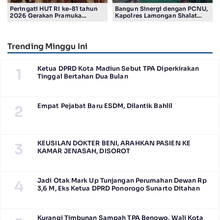
Peringati HUT RI ke-81 tahun
Bangun Sinergi dengan PCNU,
2026 Gerakan Pramuka
Kapolres Lamongan Shalat
Kwartir Ranting Jabon, Gelar
Ashar Berjamaah Bersama
RALLY HIKING, Trophy bergilir
Pengurus
Camat Jabon
Trending Minggu Ini
Ketua DPRD Kota Madiun Sebut TPA Diperkirakan
1
Tinggal Bertahan Dua Bulan
Empat Pejabat Baru ESDM, Dilantik Bahlil
2
KEUSILAN DOKTER BENI, ARAHKAN PASIEN KE
3
KAMAR JENASAH, DISOROT
Jadi Otak Mark Up Tunjangan Perumahan Dewan Rp
4
3,6 M, Eks Ketua DPRD Ponorogo Sunarto Ditahan
Kurangi Timbunan Sampah TPA Benowo, Wali Kota