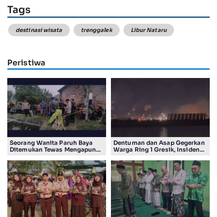
Tags
destinasi wisata
trenggalek
Libur Nataru
Peristiwa
Seorang Wanita Paruh Baya
Dentuman dan Asap Gegerkan
Ditemukan Tewas Mengapung
Warga Ring 1 Gresik, Insiden
di Kolam Ikan Koi
Diduga Terjadi di Smelter PT
Smelting