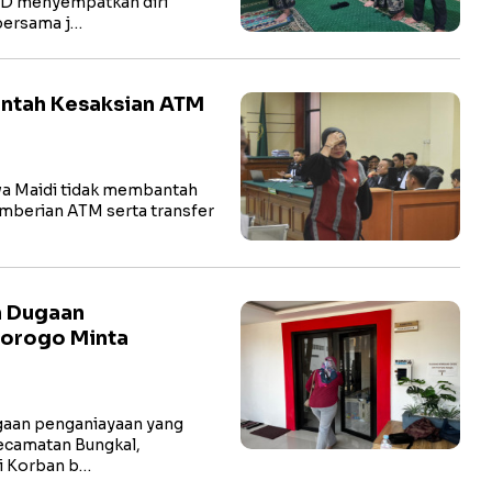
hD menyempatkan diri
bersama j…
antah Kesaksian ATM
a Maidi tidak membantah
pemberian ATM serta transfer
n Dugaan
norogo Minta
aan penganiayaan yang
ecamatan Bungkal,
li Korban b…