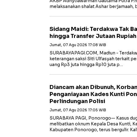
AKBP Adhytiawarman Gautama Putra P.
melaksanakan shalat Ashar berjamaah, 
Sidang Maidi: Terdakwa Tak B
hingga Transfer Jutaan Rupiah
Jumat, 07 Agu 2026 17:08 WIB
‎SURABAYAPAGI.COM, Madiun - Terdakw
keterangan saksi Siti Ulfasyah terkait 
uang Rp3 juta hingga Rp10 juta p…
Diancam akan Dibunuh, Korba
Penganiayaan Kades Kunti Po
Perlindungan Polisi
Jumat, 07 Agu 2026 17:05 WIB
SURABAYA PAGI, Ponorogo— Kasus dug
melibatkan oknum Kepala Desa Kunti, K
Kabupaten Ponorogo, terus bergulir. Ka