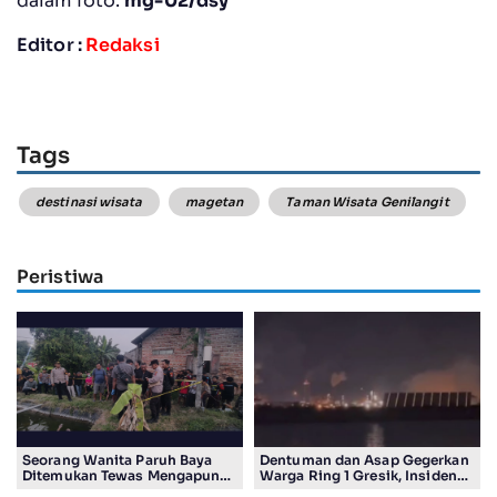
dalam foto.
mg-02/dsy
Editor :
Redaksi
Tags
destinasi wisata
magetan
Taman Wisata Genilangit
Peristiwa
Seorang Wanita Paruh Baya
Dentuman dan Asap Gegerkan
Ditemukan Tewas Mengapung
Warga Ring 1 Gresik, Insiden
di Kolam Ikan Koi
Diduga Terjadi di Smelter PT