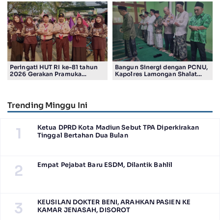
Smelting
Peringati HUT RI ke-81 tahun
Bangun Sinergi dengan PCNU,
2026 Gerakan Pramuka
Kapolres Lamongan Shalat
Kwartir Ranting Jabon, Gelar
Ashar Berjamaah Bersama
RALLY HIKING, Trophy bergilir
Pengurus
Camat Jabon
Trending Minggu Ini
Ketua DPRD Kota Madiun Sebut TPA Diperkirakan
1
Tinggal Bertahan Dua Bulan
Empat Pejabat Baru ESDM, Dilantik Bahlil
2
KEUSILAN DOKTER BENI, ARAHKAN PASIEN KE
3
KAMAR JENASAH, DISOROT