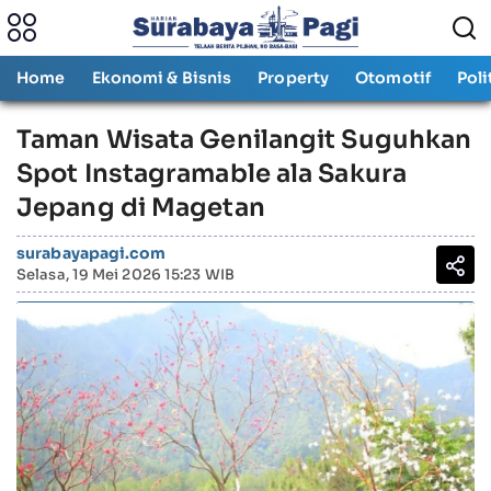
Home
Ekonomi & Bisnis
Property
Otomotif
Poli
Taman Wisata Genilangit Suguhkan
Spot Instagramable ala Sakura
Jepang di Magetan
surabayapagi.com
Selasa, 19 Mei 2026 15:23 WIB