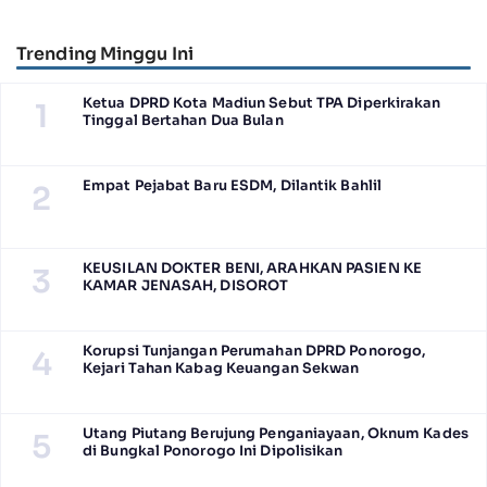
Posyandu Berprestasi Tingkat
Pagi Raditya M. Khadaffi
Jawa Timur 2026
Trending Minggu Ini
Ketua DPRD Kota Madiun Sebut TPA Diperkirakan
1
Tinggal Bertahan Dua Bulan
Empat Pejabat Baru ESDM, Dilantik Bahlil
2
KEUSILAN DOKTER BENI, ARAHKAN PASIEN KE
3
KAMAR JENASAH, DISOROT
Korupsi Tunjangan Perumahan DPRD Ponorogo,
4
Kejari Tahan Kabag Keuangan Sekwan
Utang Piutang Berujung Penganiayaan, Oknum Kades
5
di Bungkal Ponorogo Ini Dipolisikan