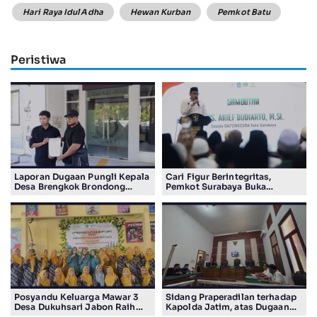
Hari Raya Idul Adha
Hewan Kurban
Pemkot Batu
Peristiwa
Laporan Dugaan Pungli Kepala
Cari Figur Berintegritas,
Desa Brengkok Brondong
Pemkot Surabaya Buka
Resmi Diterima Kejari
Pendaftaran Calon Pimpinan
Lamongan
BAZNAS Periode 2026–2031
Posyandu Keluarga Mawar 3
Sidang Praperadilan terhadap
Desa Dukuhsari Jabon Raih
Kapolda Jatim, atas Dugaan
Juara Harapan 1 Lomba
Salah Tahan Pimred Surabaya