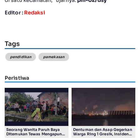
di satu kecamatan,” ujarnya.
pm-02/dsy
Editor :
Redaksi
Tags
pendidikan
pamekasan
Peristiwa
Seorang Wanita Paruh Baya
Dentuman dan Asap Gegerkan
Ditemukan Tewas Mengapung
Warga Ring 1 Gresik, Insiden
di Kolam Ikan Koi
Diduga Terjadi di Smelter PT