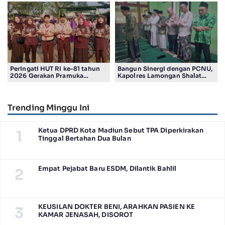
Smelting
Peringati HUT RI ke-81 tahun
Bangun Sinergi dengan PCNU,
2026 Gerakan Pramuka
Kapolres Lamongan Shalat
Kwartir Ranting Jabon, Gelar
Ashar Berjamaah Bersama
RALLY HIKING, Trophy bergilir
Pengurus
Camat Jabon
Trending Minggu Ini
Ketua DPRD Kota Madiun Sebut TPA Diperkirakan
1
Tinggal Bertahan Dua Bulan
Empat Pejabat Baru ESDM, Dilantik Bahlil
2
KEUSILAN DOKTER BENI, ARAHKAN PASIEN KE
3
KAMAR JENASAH, DISOROT