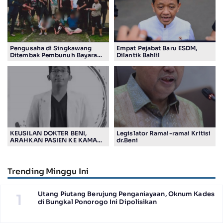
Pengusaha di Singkawang
Empat Pejabat Baru ESDM,
Ditembak Pembunuh Bayaran
Dilantik Bahlil
Suruhan Adiknya
KEUSILAN DOKTER BENI,
Legislator Ramai-ramai Kritisi
ARAHKAN PASIEN KE KAMAR
dr.Beni
JENASAH, DISOROT
Trending Minggu Ini
Utang Piutang Berujung Penganiayaan, Oknum Kades
1
di Bungkal Ponorogo Ini Dipolisikan